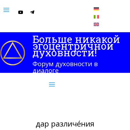
Больше никакой
эгоцентричной
духовности!
Форум духовности в
диалоге
дар различе́ния