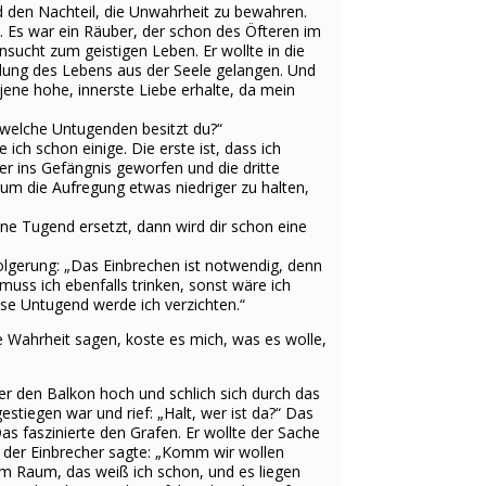
nd den Nachteil, die Unwahrheit zu bewahren.
d. Es war ein Räuber, der schon des Öfteren im
sucht zum geistigen Leben. Er wollte in die
füllung des Lebens aus der Seele gelangen. Und
 jene hohe, innerste Liebe erhalte, da mein
 welche Untugenden besitzt du?“
ch schon einige. Die erste ist, dass ich
r ins Gefängnis geworfen und die dritte
, um die Aufregung etwas niedriger zu halten,
ine Tugend ersetzt, dann wird dir schon eine
olgerung: „Das Einbrechen ist notwendig, denn
muss ich ebenfalls trinken, sonst wäre ich
ese Untugend werde ich verzichten.“
e Wahrheit sagen, koste es mich, was es wolle,
ber den Balkon hoch und schlich sich durch das
tiegen war und rief: „Halt, wer ist da?“ Das
Das faszinierte den Grafen. Er wollte der Sache
d der Einbrecher sagte: „Komm wir wollen
esem Raum, das weiß ich schon, und es liegen