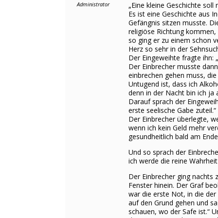
Administrator
„Eine kleine Geschichte sol
Es ist eine Geschichte aus I
Gefängnis sitzen musste. Di
religiöse Richtung kommen, i
so ging er zu einem schon ve
Herz so sehr in der Sehnsuch
Der Eingeweihte fragte ihn:
Der Einbrecher musste dann 
einbrechen gehen muss, die 
Untugend ist, dass ich Alkoh
denn in der Nacht bin ich ja
Darauf sprach der Eingeweiht
erste seelische Gabe zuteil.“
Der Einbrecher überlegte, w
wenn ich kein Geld mehr verd
gesundheitlich bald am Ende,
Und so sprach der Einbreche
ich werde die reine Wahrheit 
Der Einbrecher ging nachts z
Fenster hinein. Der Graf be
war die erste Not, in die de
auf den Grund gehen und sag
schauen, wo der Safe ist.“ U