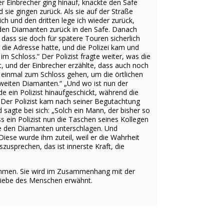
er Einbrecher ging hinauf, knackte den Safe
sie gingen zurück. Als sie auf der Straße
ich und den dritten lege ich wieder zurück,
n den Diamanten zurück in den Safe. Danach
 dass sie doch für spätere Touren sicherlich
 die Adresse hatte, und die Polizei kam und
m Schloss.“ Der Polizist fragte weiter, was die
, und der Einbrecher erzählte, dass auch noch
e einmal zum Schloss gehen, um die örtlichen
zweiten Diamanten.“ „Und wo ist nun der
de ein Polizist hinaufgeschickt, während die
 Der Polizist kam nach seiner Begutachtung
 sagte bei sich: „Solch ein Mann, der bisher so
s ein Polizist nun die Taschen seines Kollegen
fe den Diamanten unterschlagen. Und
 Diese wurde ihm zuteil, weil er die Wahrheit
usprechen, das ist innerste Kraft, die
nommen. Sie wird im Zusammenhang mit der
sliebe des Menschen erwähnt.