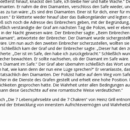
letterst hinauf, knackst den Safe, ich bleibe hier und halte Wache.“ D
amanten. Er nahm die drei Diamanten, verschloss den Safe wieder, und 
s zu tun wäre: „Es sind drei Diamanten. Einer ist für dich, einer für m
müssen.“ Er kletterte wieder hinauf über das Balkongeländer und legte
ließ sich noch die Adresse des Einbrechers geben, mit der Begründung,
ßlich verständigte der Graf am nächsten Tag die Polizei, weil er eben
 in der Nacht gewesen wäre. Der Einbrecher sagte: „Beim Einbrechen i
amant“, antwortete der Einbrecher. Der Diamant wurde sichergestellt
äre. Um nun auch den zweiten Einbrecher sicherzustellen, wollten si
. Schließlich kam der Graf und der Einbrecher sagte: „Dieser hat den 
cherte: „Der ist im Safe, den habe ich zurückgebracht.“ Schließlich wur
recher bewachten. Er sollte nachsehen, ob der Diamant im Safe wäre.
in Diamant im Safe.“ Der Graf aber übernahm schließlich das Wort und
 hat, wie kann denn der nun eine Lüge sprechen?“ Er veranlasste, das
n tatsächlich den Diamanten. Der Polizist hatte auf dem Weg vom Sa
her in die Dienste des Grafen gestellt und erhielt eine hohe Position.
ichkeiten gesprochen hatte. Die Wahrheit unter allen Bedingungen ausz
 kann diese Geschichte auf eine romantische Weise verdeutlichen.“
uch „Die 7 Lebensjahrsiebte und die 7 Chakren“ von Heinz Grill ent
 und der Entwicklung von innerstem Aufrichtevermögen und Wahrheit