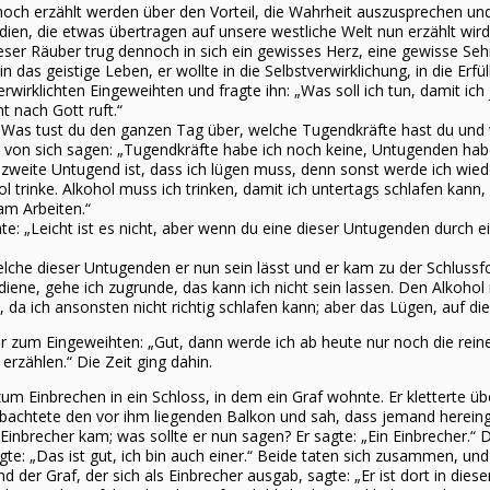
l noch erzählt werden über den Vorteil, die Wahrheit auszusprechen u
ndien, die etwas übertragen auf unsere westliche Welt nun erzählt wir
eser Räuber trug dennoch in sich ein gewisses Herz, eine gewisse Sehn
n das geistige Leben, er wollte in die Selbstverwirklichung, in die Er
rwirklichten Eingeweihten und fragte ihn: „Was soll ich tun, damit ich
t nach Gott ruft.“
 „Was tust du den ganzen Tag über, welche Tugendkräfte hast du und
von sich sagen: „Tugendkräfte habe ich noch keine, Untugenden habe i
zweite Untugend ist, dass ich lügen muss, denn sonst werde ich wiede
ol trinke. Alkohol muss ich trinken, damit ich untertags schlafen kann
 am Arbeiten.“
e: „Leicht ist es nicht, aber wenn du eine dieser Untugenden durch e
elche dieser Untugenden er nun sein lässt und er kam zu der Schlussf
iene, gehe ich zugrunde, das kann ich nicht sein lassen. Den Alkohol 
 da ich ansonsten nicht richtig schlafen kann; aber das Lügen, auf di
r zum Eingeweihten: „Gut, dann werde ich ab heute nur noch die rein
erzählen.“ Die Zeit ging dahin.
um Einbrechen in ein Schloss, in dem ein Graf wohnte. Er kletterte ü
obachtete den vor ihm liegenden Balkon und sah, dass jemand hereinges
r Einbrecher kam; was sollte er nun sagen? Er sagte: „Ein Einbrecher.“ 
te: „Das ist gut, ich bin auch einer.“ Beide taten sich zusammen, un
nd der Graf, der sich als Einbrecher ausgab, sagte: „Er ist dort in di