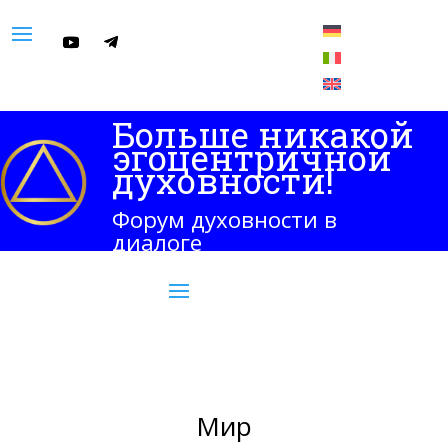
Больше никакой
эгоцентричной
духовности!
Форум духовности в
диалоге
Мир