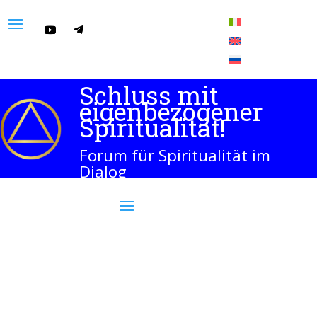
Schluss mit
eigenbezogener
Spiritualität!
Forum für Spiritualität im
Dialog