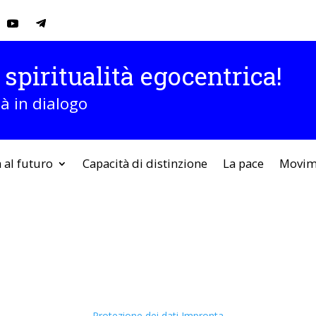
 spiritualità egocentrica!
tà in dialogo
 al futuro
Capacità di distinzione
La pace
Movim
Protezione dei dati
Impronta