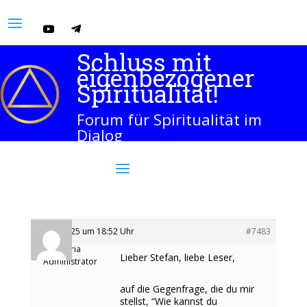
Schluss mit
eigenbezogener
Spiritualität!
Forum für Spiritualität im
Dialog
9. Mai 2025 um 18:52 Uhr
#7483
Maria
Lieber Stefan, liebe Leser,
Administrator
auf die Gegenfrage, die du mir
stellst, “Wie kannst du