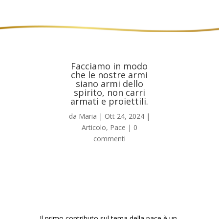
Facciamo in modo
che le nostre armi
siano armi dello
spirito, non carri
armati e proiettili.
da
Maria
|
Ott 24, 2024
|
Articolo
,
Pace
|
0
commenti
Il primo contributo sul tema della pace è un