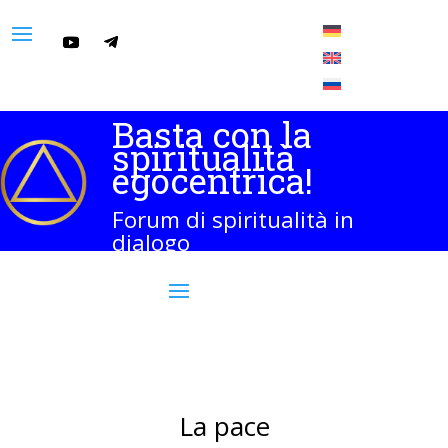
Basta con la
spiritualità
egocentrica!
Forum di spiritualità in
dialogo
La pace