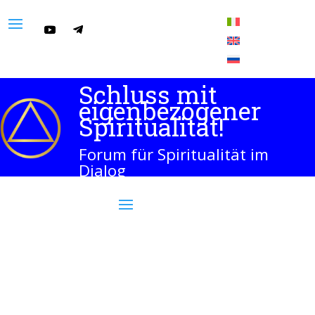
Schluss mit
eigenbezogener
Spiritualität!
Forum für Spiritualität im
Dialog