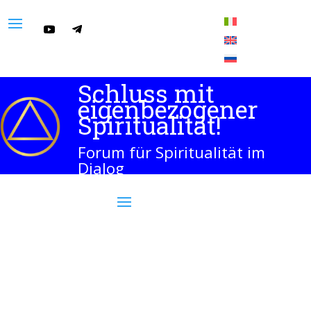
Schluss mit
eigenbezogener
Spiritualität!
Forum für Spiritualität im
Dialog