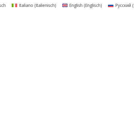
sch
Italiano
(
Italienisch
)
English
(
Englisch
)
Русский
(