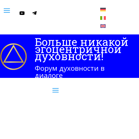
Больше никакой
эгоцентричной
духовности!
Форум духовности в
диалоге